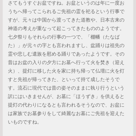
さてもうすぐお盆ですね。お盆というのは年に一度お
うちへ帰ってこられるご先祖の霊を祀るという行事で
すが、元々は中国から渡ってきた道教や、日本古来の
神道の考えが重なって起こってきたもののようです。
七夕祭りもそれらの行事の一つで、「棚幡（たなば
た）」が元々の字とも言われますし、盆踊りは祖先の
霊や悲しむ遺族を慰める踊りであったようです。その
昔はお盆の入りの夕方にお墓へ行って火を焚き（迎え
火）、提灯に移した火を家に持ち帰って仏壇に火を灯
すと先祖が帰ってきた、といって持て成したそうで
す。流石に現代では昔の姿そのままに執り行うという
訳にはいきませんが、お墓に「ほうずき」を供えると
提灯の代わりになるとも言われるそうなので、お盆に
は家族でお墓参りをして綺麗なお墓にご先祖を迎えた
いものですね。