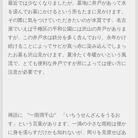
最近では少なくなりましたが、墓地に井戸があって水
を汲んでお墓にかけるという所もたまに見かけます。
その際に気をつけていただきたいのが水質です。名古
屋でいえば千種区の平和公園には沢山の井戸がありま
すが、この井戸水は鉄分を多く含んでおり、永年かけ
続けることによってサビが真っ赤に染み込んでしまっ
たお墓も沢山見かけます。夏冷たく冬暖かいという風
流で、とても便利な井戸ですが所によっては使い方に
注意が必要です。
禅語に “
一雨潤千山” 「いちうせんざんをうるお
す」という言葉があります。
一滴の小さな雨粒は僅か
に身を濡らすだけかも知れないが、周りを見渡せばあ