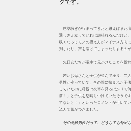
グです。
感染騒ぎが収まってきたと思えばまた増
通しさえ立っていれば頑張れるんだけど
狭くなってモノの捉え方がマイナス方向
判したり、声を荒げてしまったりするの
先日友だちが電車で見かけたことを投稿
若いお母さんと子供が並んで座り、二人
男性が座っていて、その間に挟まれた子
していたのに母親は携帯を見るばかりで
前！」と子供を怒鳴りつけていたそうで
てないと！」といったコメントが付いて
込んで気がつきました。
その高齢男性だって、どうしても外出