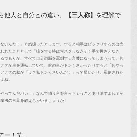
ら他人と自分との違い、
【三人称】
を理解で
ないんだ！」と怒鳴ったとします。すると相手はビックリするのは当
言われたこととして「咳をする時はマスクしなきゃ！手で押さえなき
いるつもりが、すべて自分の脳を罵倒する言葉になってしまうって、何
アナタが車を運転していて、前の車がドンくさかったりすると「何やっ
、アナタの脳が「え？私ドンくさいんだ！」って驚いたり、罵倒された
すよね。
やってんだバカ！」なんて独り言を言っちゃうことありますよね？そ
、魔法の言葉を教えちゃいましょうか！
てー！笑」