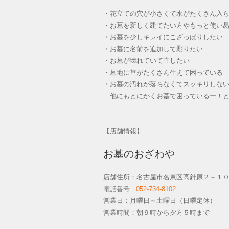
・花立ての穴が小さくて水がたくさん入
・お墓を新しく建てたい方やもっと使い
・お墓を少しキレイにこざっぱりしたい
・お墓に名前を追加して彫りたい
・お墓が壊れていて直したい
・墓地に草がたくさん生えて困っている
・お墓の汚れが落ちなくてスッキリしな
他にもとにかくお墓で困っているー！と
【店舗情報】
お墓のおざわや
店舗住所：名古屋市名東区高針原２－１
電話番号 :
052-734-8102
営業日：月曜日～土曜日（日曜定休
営業時間：朝９時から夕方５時まで