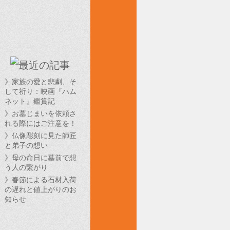
》家族の愛と悲劇、そ
して祈り：映画『ハム
ネット』鑑賞記
》お墓じまいを依頼さ
れる際にはご注意を！
》仏像彫刻に見た師匠
と弟子の想い
》母の命日に墓前で想
う人の繋がり
》春節による石材入荷
の遅れと値上がりのお
知らせ