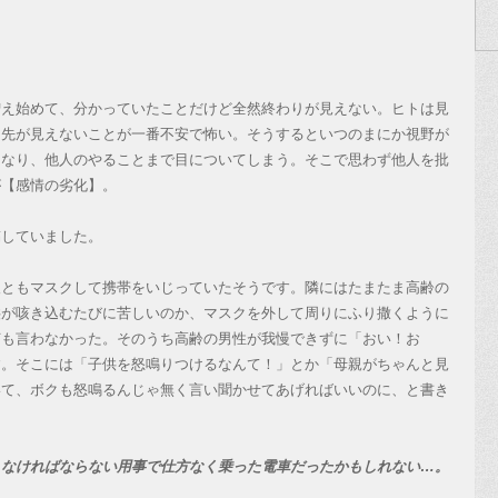
え始めて、分かっていたことだけど全然終わりが見えない。ヒトは見
、先が見えないことが一番不安で怖い。そうするといつのまにか視野が
になり、他人のやることまで目についてしまう。そこで思わず他人を批
が【感情の劣化】。
していました。
ともマスクして携帯をいじっていたそうです。隣にはたまたま高齢の
供が咳き込むたびに苦しいのか、マスクを外して周りにふり撒くように
何も言わなかった。そのうち高齢の男性が我慢できずに「おい！お
す。そこには「子供を怒鳴りつけるなんて！」とか「母親がちゃんと見
いて、ボクも怒鳴るんじゃ無く言い聞かせてあげればいいのに、と書き
しなければならない用事で仕方なく乗った電車だったかもしれない…。