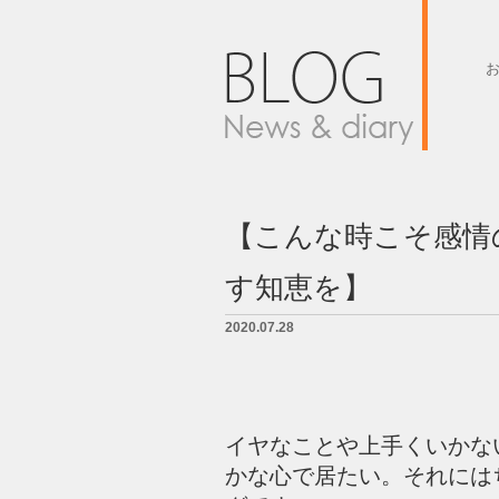
墓石紹介
墓地案内
【こんな時こそ感情
会社概要
す知恵を】
BLOG
2020.07.28
LINK
お問い合せ
イヤなことや上手くいかな
かな心で居たい。それには