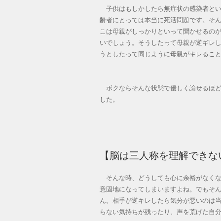
子供はもしかしたら無症状の感染者とい
齢者にとっては本当に死活問題です。そ
こは母親がしっかりといって聞かせるの
いでしょう。そうしたって母親が逆ギレ
うとしたって同じように母親がキレるこ
ボクならそんな状態で優しく諭せるほど
した。
【脳は三人称を理解できな
そんな時、どうしても心に余裕がなくな
意固地になってしまいますよね。でもそ
ん。相手が逆キレしたら気分が悪いのは
らない気持ちが残ったり、声を荒げた自