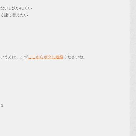
らないし洗いにくい
易く建て替えたい
い
いう方は、まず
ここからボクに連絡
くださいね。
０１
）