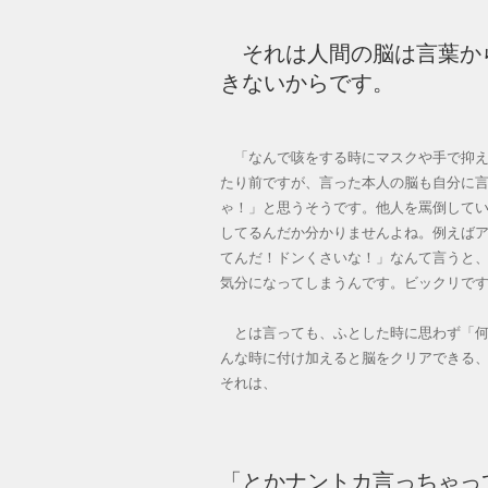
それは人間の脳は言葉か
きないからです。
「なんで咳をする時にマスクや手で抑え
たり前ですが、言った本人の脳も自分に
ゃ！」と思うそうです。他人を罵倒して
してるんだか分かりませんよね。例えば
てんだ！ドンくさいな！」なんて言うと
気分になってしまうんです。ビックリで
とは言っても、ふとした時に思わず「何
んな時に付け加えると脳をクリアできる
それは、
「とかナントカ言っちゃっ