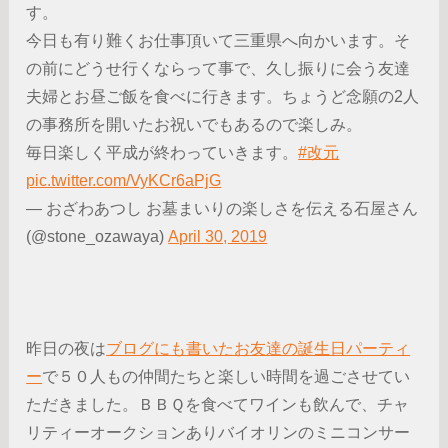
す。
今日も有り難くお仕事頂いて三重県へ向かいます。そ
の前にどうせ行くならって事で、久し振りに会う友達
夫婦とお昼ご飯を食べに行きます。ちょうど念願の2人
の事務所を開いたお祝いでもあるので楽しみ。
毎日楽しく平成が終わっていきます。
#改元
pic.twitter.com/VyKCr6aPjG
— おざわあつし お墓まいりの楽しさを伝える石屋さん
(@stone_ozawaya)
April 30, 2019
昨日の夜は
ブログにも書いたお友達の誕生日パーティ
ー
で５０人もの仲間たちと楽しい時間を過ごさせてい
ただきました。ＢＢＱを食べてワインも飲んで、チャ
リティーオークションありバイオリンのミニコンサー