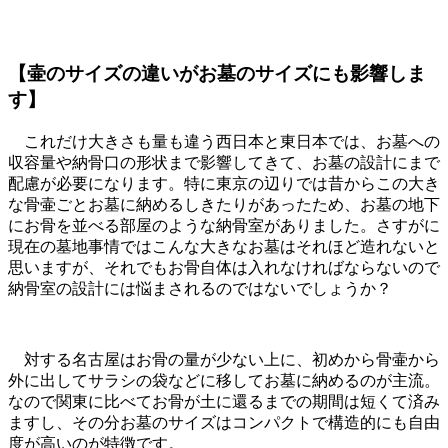
【壷のサイズの違いがお墓のサイズにも影響しま
す】
これだけ大きさも量も違う西日本と東日本では、お墓への
収容量や納骨口の形状まで影響してきて、お墓の設計にまで
配慮が必要になります。特に東京の辺りでは昔からこの大き
な骨壷ごとお墓に納めるしきたりがあったため、お墓の地下
にお骨を並べる部屋のような納骨室がありました。さすがに
現在の墓地事情ではこんな大きなお墓はそれほど造れないと
思いますが、それでもお骨自体は入れなければならないので
納骨室の設計には悩まされるのではないでしょうか？
対する名古屋はお骨の量が少ない上に、初めから骨壷から
外に出してサラシの袋などに移してお墓に納めるのが主流。
なので関東に比べてお骨が土に還るまでの期間は短くて済み
ますし、その分お墓のサイズはコンパクトで構造的にも自由
度が高いのが特徴です。