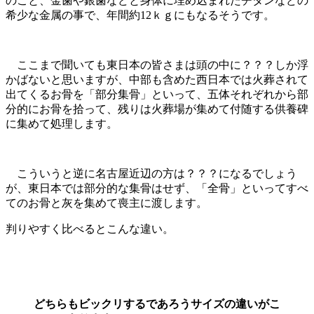
のこと、金歯や銀歯などと身体に埋め込まれたチタンなどの
希少な金属の事で、年間約12ｋｇにもなるそうです。
ここまで聞いても東日本の皆さまは頭の中に？？？しか浮
かばないと思いますが、中部も含めた西日本では火葬されて
出てくるお骨を「部分集骨」といって、五体それぞれから部
分的にお骨を拾って、残りは火葬場が集めて付随する供養碑
に集めて処理します。
こういうと逆に名古屋近辺の方は？？？になるでしょう
が、東日本では部分的な集骨はせず、「全骨」といってすべ
てのお骨と灰を集めて喪主に渡します。
判りやすく比べるとこんな違い。
どちらもビックリするであろうサイズの違いがこ