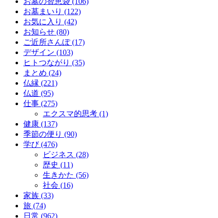
お墓の智恵袋 (106)
お墓まいり (122)
お気に入り (42)
お知らせ (80)
ご近所さんぽ (17)
デザイン (103)
ヒトつながり (35)
まとめ (24)
仏縁 (221)
仏道 (95)
仕事 (275)
エクスマ的思考 (1)
健康 (137)
季節の便り (90)
学び (476)
ビジネス (28)
歴史 (11)
生きかた (56)
社会 (16)
家族 (33)
旅 (74)
日常 (962)