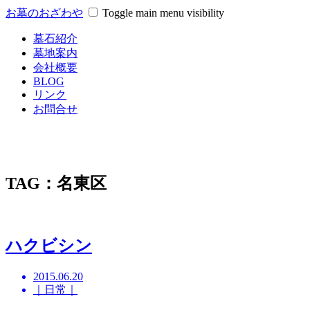
お墓のおざわや
Toggle main menu visibility
墓石紹介
墓地案内
会社概要
BLOG
リンク
お問合せ
TAG：名東区
ハクビシン
2015.06.20
｜日常｜