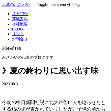
お墓のおざわや
Toggle main menu visibility
墓石紹介
墓地案内
会社概要
BLOG
リンク
お問合せ
おざわやの代表のブログです
》夏の終わりに思い出す味
2023.08.31
今朝の中日新聞社説に北大路魯山人を唸らせたと
する鮎の味が書かれていましたが、子供の頃から