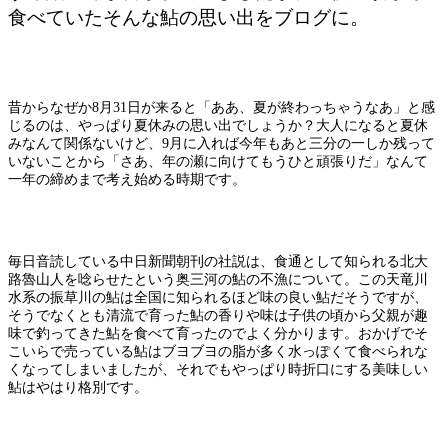
食べていたそんな鮎の思い出をブログに。
昔からなぜか8月31日が来ると「ああ、夏が終わっちゃうなあ」と感
じるのは、やっぱり夏休みの思い出でしょうか？大人になると夏休
みなんて関係ないけど、9月に入れば今年もあと三分の一しか残って
いないことから「さあ、年の瀬に向けてもうひと頑張りだ」なんて
一年の締めまで考え始める時期です。
毎日音読している中日新聞朝刊の社説は、食通として知られる北大
路魯山人を唸らせたという奥三河の鮎の不漁について。この天竜川
水系の振草川の鮎は全国に知られるほど味の良い鮎だそうですが、
そうでなくとも清流で育った鮎の香りや味は子供の頃から父親が趣
味で釣ってきた鮎を食べて育ったのでよく分かります。おかげでそ
こいらで売っている鮎はブヨブヨの脂が多く水っぽくて食べられな
くなってしまいましたが、それでもやっぱり時折口にする美味しい
鮎はやはり格別です。