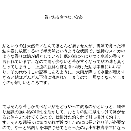
旨い鮎を食べたいなあ…
鮎というのは天然モノなんてほとんど居ませんが、養殖で育った稚
鮎を春に放流するので半天然というような状態で、独特なスイカの
ような香りは鮎が餌としている川底の岩にへばりつく水苔の香りと
言われています。なので雨が少ないと苔が古くなって鮎の味も臭く
なってしまうし、上流の新鮮な苔を食べ続けた鮎は本当にいい香
り。その代わりこの記事にあるように、大雨が降って水量が増えす
ぎると鮎はどんどん下流に流されてしまうので、居なくなってしま
うのが難しいところです。
ではそんな苔しか食べない鮎をどうやって釣るのかというと、縄張
り意識の強い鮎の特性を活かして、おとりの鮎に糸をつけて泳がせ
ると体をぶつけてくるので、仕掛けた釣り針で引っ掛けて釣りま
す。そんな縄張りに気づかれず近づくためには長い釣り竿が必要な
ので、やっと鮎釣りを体験させてもらったのは小学校高学年になっ