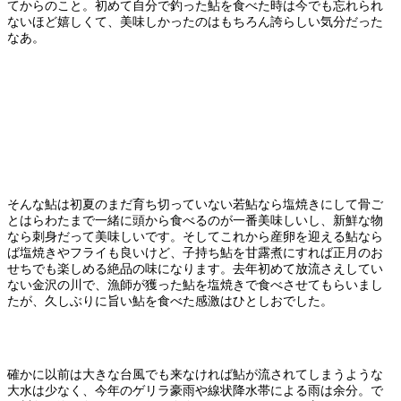
てからのこと。初めて自分で釣った鮎を食べた時は今でも忘れられ
ないほど嬉しくて、美味しかったのはもちろん誇らしい気分だった
なあ。
そんな鮎は初夏のまだ育ち切っていない若鮎なら塩焼きにして骨ご
とはらわたまで一緒に頭から食べるのが一番美味しいし、新鮮な物
なら刺身だって美味しいです。そしてこれから産卵を迎える鮎なら
ば塩焼きやフライも良いけど、子持ち鮎を甘露煮にすれば正月のお
せちでも楽しめる絶品の味になります。去年初めて放流さえしてい
ない金沢の川で、漁師が獲った鮎を塩焼きで食べさせてもらいまし
たが、久しぶりに旨い鮎を食べた感激はひとしおでした。
確かに以前は大きな台風でも来なければ鮎が流されてしまうような
大水は少なく、今年のゲリラ豪雨や線状降水帯による雨は余分。で