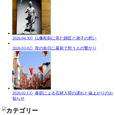
2026.04.30
》仏像彫刻に見た師匠と弟子の想い
2026.03.02
》母の命日に墓前で想う人の繋がり
2026.02.13
》春節による石材入荷の遅れと値上がりのお
知らせ