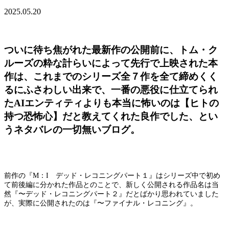
2025.05.20
ついに待ち焦がれた最新作の公開前に、トム・ク
ルーズの粋な計らいによって先行で上映された本
作は、これまでのシリーズ全７作を全て締めくく
るにふさわしい出来で、一番の悪役に仕立てられ
たAIエンティティよりも本当に怖いのは【ヒトの
持つ恐怖心】だと教えてくれた良作でした、とい
うネタバレの一切無いブログ。
前作の『M：I デッド・レコニングパート１』はシリーズ中で初め
て前後編に分かれた作品とのことで、新しく公開される作品名は当
然『〜デッド・レコニングパート２』だとばかり思われていました
が、実際に公開されたのは『〜ファイナル・レコニング』。