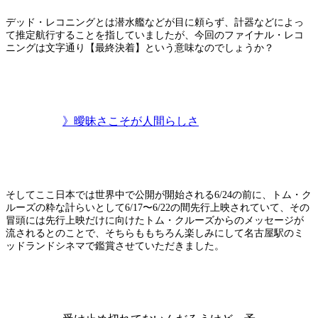
デッド・レコニングとは潜水艦などが目に頼らず、計器などによっ
て推定航行することを指していましたが、今回のファイナル・レコ
ニングは文字通り【最終決着】という意味なのでしょうか？
》曖昧さこそが人間らしさ
そしてここ日本では世界中で公開が開始される6/24の前に、トム・ク
ルーズの粋な計らいとして6/17〜6/22の間先行上映されていて、その
冒頭には先行上映だけに向けたトム・クルーズからのメッセージが
流されるとのことで、そちらももちろん楽しみにして名古屋駅のミ
ッドランドシネマで鑑賞させていただきました。