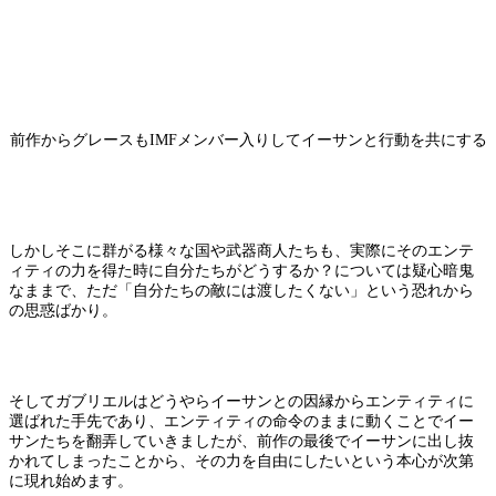
前作からグレースもIMFメンバー入りしてイーサンと行動を共にする
しかしそこに群がる様々な国や武器商人たちも、実際にそのエンテ
ィティの力を得た時に自分たちがどうするか？については疑心暗鬼
なままで、ただ「自分たちの敵には渡したくない」という恐れから
の思惑ばかり。
そしてガブリエルはどうやらイーサンとの因縁からエンティティに
選ばれた手先であり、エンティティの命令のままに動くことでイー
サンたちを翻弄していきましたが、前作の最後でイーサンに出し抜
かれてしまったことから、その力を自由にしたいという本心が次第
に現れ始めます。