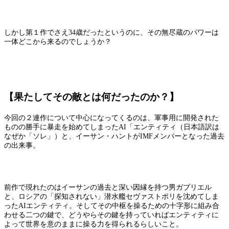
しかし第１作でさえ34歳だったというのに、その無尽蔵のパワーは
一体どこから来るのでしょうか？
【果たしてその敵とは何だったのか？】
今回の２連作について中心になってくるのは、軍事用に開発された
ものの勝手に暴走を始めてしまったAI「エンティティ（日本語訳は
なぜか「ソレ」）と、イーサン・ハントがIMFメンバーとなった過去
の出来事。
前作で現れたのはイーサンの過去と深い因縁を持つ男ガブリエル
と、ロシアの「探知されない」潜水艦セヴァストポリを沈めてしま
ったAIエンティティ。そしてその中枢を操るための十字形に組み合
わせる二つの鍵で、どうやらその鍵を持っていればエンティティに
よって世界を意のままに操る力を得られるらしいこと。