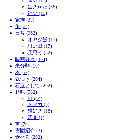
歴史 (11)
生きかた (56)
社会 (16)
家族 (33)
旅 (74)
日常 (962)
オヤジ飯 (17)
思い出 (17)
我思う (32)
映画好き (364)
未分類 (19)
本 (53)
気づき (204)
石屋として (202)
趣味 (562)
F1 (14)
メダカ (5)
猫好き (18)
音楽 (1)
車 (74)
霊園紹介 (3)
食べる (202)