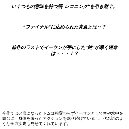
いくつもの意味を持つ語“レコニング”を引き継ぐ。
“ファイナル”に込められた真意とは‥？
前作のラストでイーサンが手にした”鍵”が導く運命
は・・・！？
今作では64歳になったトムは相変わらずイーサンとして空や水中を
舞台に、身体を張ったアクションを魅せ続けているし、代名詞のよ
うな全力疾走も見せてくれています。