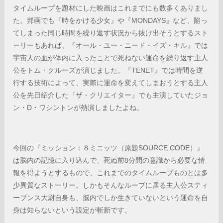
タイムループを題材にした映画はこれまでにも数多くありまし
た。邦画でも『時をかける少女』や『MONDAYS』など、陥っ
てしまった同じ時間を繰り返す状況から抜け出そうとするスト
ーリーもあれば、『オール・ユー・ニード・イズ・キル』では
宇宙人の血が体内に入ったことで死ねない運命を繰り返す主人
公をトム・クルーズが演じました。『TENET』では時間を逆
行する技術によって、実際に運命を変えてしまおうとする主人
公を先日紹介した『ザ・クリエイター』でも主演していたジョ
ン・D・ワシントンが熱演しましたよね。
今回の『ミッション：８ミニッツ（原題SOURCE CODE）』
は脳内の記憶に入り込んで、死ぬ前8分間の意識から必要な情
報を得ようとするもので、これまでのタイムループものとは多
少異質なストーリー。しかもそんなループに居る主人公スティ
ーブンス大尉自身も、脳内でしか生きていないという運命を自
身は知らないという設定が斬新です。