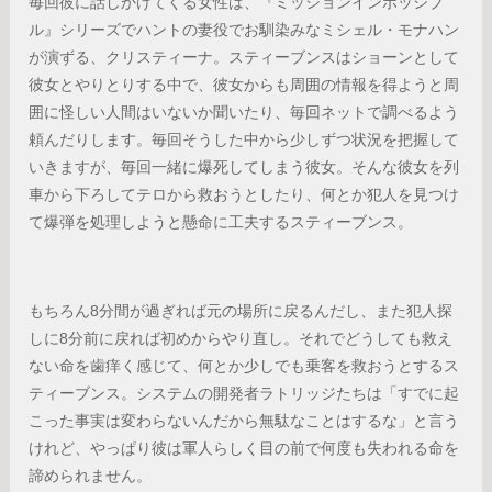
毎回彼に話しかけてくる女性は、『ミッションインポッシブ
ル』シリーズでハントの妻役でお馴染みなミシェル・モナハン
が演ずる、クリスティーナ。スティーブンスはショーンとして
彼女とやりとりする中で、彼女からも周囲の情報を得ようと周
囲に怪しい人間はいないか聞いたり、毎回ネットで調べるよう
頼んだりします。毎回そうした中から少しずつ状況を把握して
いきますが、毎回一緒に爆死してしまう彼女。そんな彼女を列
車から下ろしてテロから救おうとしたり、何とか犯人を見つけ
て爆弾を処理しようと懸命に工夫するスティーブンス。
もちろん8分間が過ぎれば元の場所に戻るんだし、また犯人探
しに8分前に戻れば初めからやり直し。それでどうしても救え
ない命を歯痒く感じて、何とか少しでも乗客を救おうとするス
ティーブンス。システムの開発者ラトリッジたちは「すでに起
こった事実は変わらないんだから無駄なことはするな」と言う
けれど、やっぱり彼は軍人らしく目の前で何度も失われる命を
諦められません。