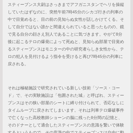
スティーブンス大尉はさっきまでアフガニスタンでヘリを操縦
していたはずなのに、突然午前7時45分のシカゴ行きの列車の
中で目覚めると、目の前の見知らぬ女性が話しかけてくる。そ
して自分ではない誰かと間違えられていると思ったものの、鏡
で見る自分の顔さえ別人であることに気づきます。やがて8分
後に起こるテロの爆発によって死ぬと、見知らぬ部屋で目覚め
るスティーブンスはモニターの中の研究者らしき女性から、テ
ロの犯人を見付けるよう指令を受けると再び7時45分の列車に
戻される。
それは極秘施設で研究されている新しい技術「ソース・コー
ド」で、その実験施設は「包囲された城」と呼ばれ、スティー
ブンスはその狭い部屋のシートに縛り付けられて、否応なしに
タイムループに戻されてしまいます。それは列車テロ爆破事件
で亡くなった高校教師ショーンの脳に残った8分間の記憶と、
そのドナーとして適合したスティーブンスの意識を繋いで体験
するというもので、その意識の中でスティーブンスは自由に動