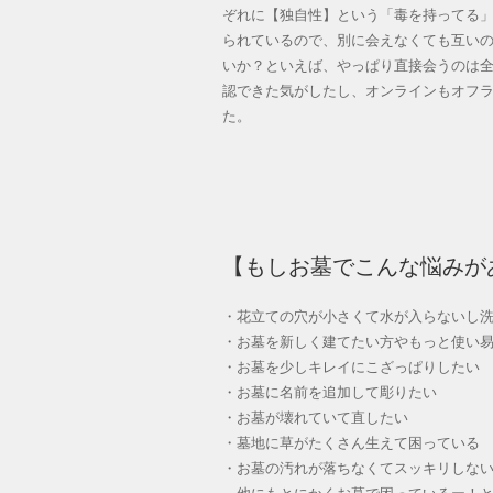
ぞれに【独自性】という「毒を持ってる」
られているので、別に会えなくても互い
いか？といえば、やっぱり直接会うのは
認できた気がしたし、オンラインもオフラ
た。
【もしお墓でこんな悩みが
・花立ての穴が小さくて水が入らないし
・お墓を新しく建てたい方やもっと使い
・お墓を少しキレイにこざっぱりしたい
・お墓に名前を追加して彫りたい
・お墓が壊れていて直したい
・墓地に草がたくさん生えて困っている
・お墓の汚れが落ちなくてスッキリしな