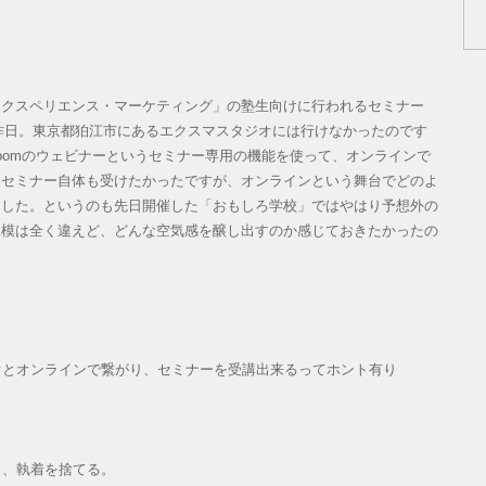
クスペリエンス・マーケティング」の塾生向けに行われるセミナー
昨日。東京都狛江市にあるエクスマスタジオには行けなかったのです
oomのウェビナーというセミナー専用の機能を使って、オンラインで
んセミナー自体も受けたかったですが、オンラインという舞台でどのよ
ました。というのも先日開催した「おもしろ学校」ではやはり予想外の
規模は全く違えど、どんな空気感を醸し出すのか感じておきたかったの
オとオンラインで繋がり、セミナーを受講出来るってホント有り
し、執着を捨てる。