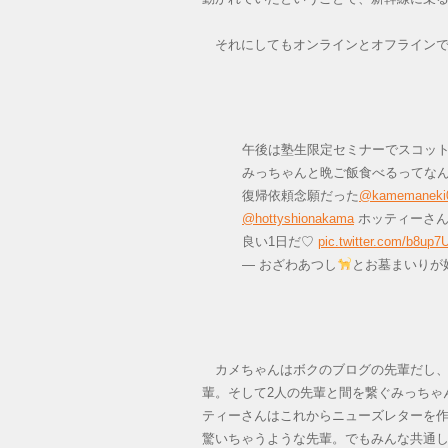
それにしてもオンラインとオフラインで
午後は塾生限定セミナーでスコッ
みっちゃんと晩ご飯食べるってなん
復帰依頼念願だった
@kamemaneki
@hottyshionakama
ホッティーさん
良い1日だ♡
pic.twitter.com/b8up
— おざわあつし
とお墓まいりが好き
カメちゃんはボクのブログの先輩だし、
輩。そして2人の先輩と間を繋ぐみっちゃ
ティーさんはこれからニューズレターを
驚いちゃうような先輩。でもみんな共通