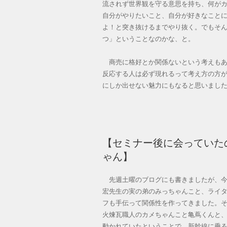
流されず世界観を守る意思を持ち、何が
自分がやりたいこと、自分が好きなこと
よ！と突き抜けるまでやり抜く。でもそ
つ」ということなのかな、と。
商売に格好とか関係ないという考えもあ
反応する人は必ず現れるって考え方の方
にしか出せない魅力にもなると思いまし
【セミナー後に会っていた
ゃん】
先週土曜のブログにも書きましたが、今
宏先生の実の弟のみっちゃんこと、ライタ
フも手伝って関係性を作ってきました。そ
火煉瓦職人のカメちゃんこと亀蔦くんと
動かれていたということで、新幹線に乗