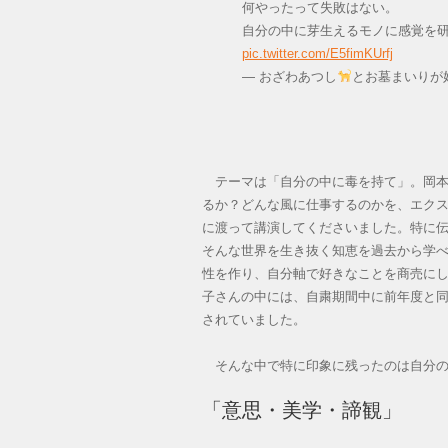
何やったって失敗はない。
自分の中に芽生えるモノに感覚を
pic.twitter.com/E5fimKUrfj
— おざわあつし
とお墓まいりが好き
テーマは「自分の中に毒を持て」。岡本
るか？どんな風に仕事するのかを、エクス
に渡って講演してくださいました。特に
そんな世界を生き抜く知恵を過去から学べ
性を作り、自分軸で好きなことを商売に
子さんの中には、自粛期間中に前年度と
されていました。
そんな中で特に印象に残ったのは自分の
「意思・美学・諦観」