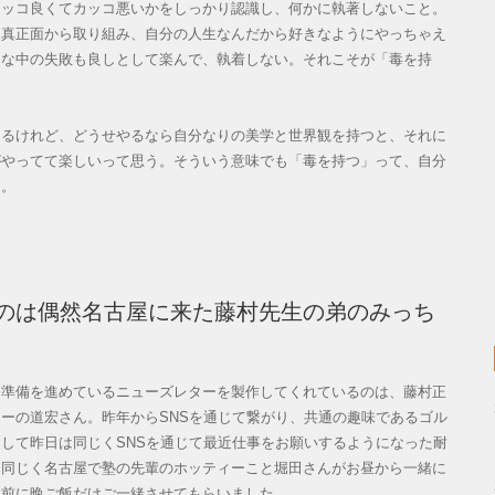
カッコ良くてカッコ悪いかをしっかり認識し、何かに執著しないこと。
に真正面から取り組み、自分の人生なんだから好きなようにやっちゃえ
んな中の失敗も良しとして楽んで、執着しない。それこそが「毒を持
るけれど、どうせやるなら自分なりの美学と世界観を持つと、それに
がやってて楽しいって思う。そういう意味でも「毒を持つ」って、自分
た。
のは偶然名古屋に来た藤村先生の弟のみっち
準備を進めているニューズレターを製作してくれているのは、藤村正
ーの道宏さん。昨年からSNSを通じて繋がり、共通の趣味であるゴル
して昨日は同じくSNSを通じて最近仕事をお願いするようになった耐
、同じく名古屋で塾の先輩のホッティーこと堀田さんがお昼から一緒に
る前に晩ご飯だけご一緒させてもらいました。