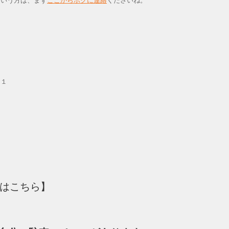
いう方は、まず
ここからボクに連絡
くださいね。
０１
）
スはこちら】