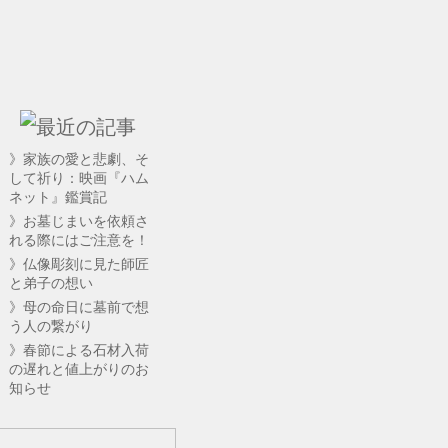
》家族の愛と悲劇、そ
して祈り：映画『ハム
ネット』鑑賞記
》お墓じまいを依頼さ
れる際にはご注意を！
》仏像彫刻に見た師匠
と弟子の想い
》母の命日に墓前で想
う人の繋がり
》春節による石材入荷
の遅れと値上がりのお
知らせ