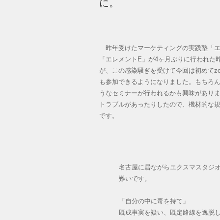
に。
昨年受けたマーケティングの実践塾「エ
「エレメントE」が4ヶ月ぶりに行われた
が、この感染騒ぎを受けて今回は初めてz
も参加できるようになりました。もちろ
うなセミナーが行われるかも興味があり
トラブルがあったりしたので、機材的な
です。
名古屋に居ながらエクスマスタジ
難いです。
「自分の中に毒を持て」
既成事実を疑い、既定路線を逸脱