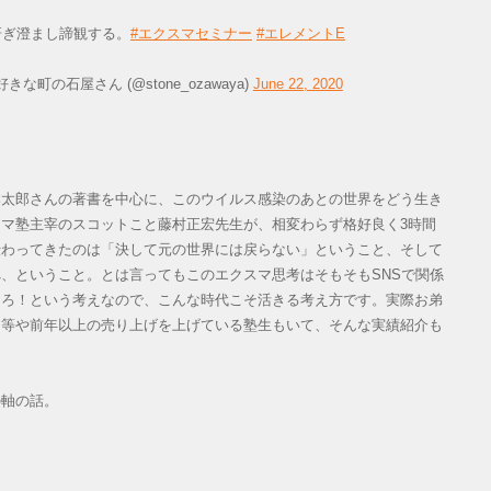
研ぎ澄まし諦観する。
#エクスマセミナー
#エレメントE
な町の石屋さん (@stone_ozawaya)
June 22, 2020
太郎さんの著書を中心に、このウイルス感染のあとの世界をどう生き
マ塾主宰のスコットこと藤村正宏先生が、相変わらず格好良く3時間
伝わってきたのは「決して元の世界には戻らない」ということ、そして
、ということ。とは言ってもこのエクスマ思考はそもそもSNSで関係
しろ！という考えなので、こんな時代こそ活きる考え方です。実際お弟
同等や前年以上の売り上げを上げている塾生もいて、そんな実績紹介も
軸の話。