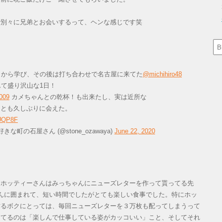
別々に兄弟とお会いするって、ヘンな感じです笑
トから学び、その後は打ち合わせで名古屋に来てた
@michihiro48
て盛り沢山な1日！
009
カメちゃんとの乾杯！も出来たし、実は近所な
とも久しぶりに会えた。
7UQP8F
な町の石屋さん (@stone_ozawaya)
June 22, 2020
ホッティーさんはみっちゃんにニューズレターを作って貰ってる先
んに囲まれて、短い時間でしたがとても楽しい食事でした。特にホッ
作るボクにとっては、毎回ニューズレターを３万枚も配ってしまうって
してるのは「楽しんで仕事している姿がカッコいい」こと、そしてそれ