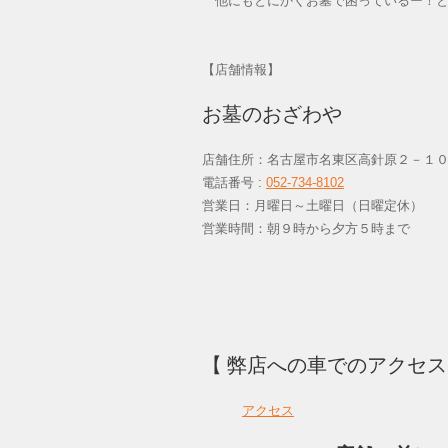
他にもとにかくお墓で困っているー！と
【店舗情報】
お墓のおざわや
店舗住所：名古屋市名東区高針原２－１
電話番号 :
052-734-8102
営業日：月曜日～土曜日（日曜定休
営業時間：朝９時から夕方５時まで
【 弊店への車でのアクセ
アクセス