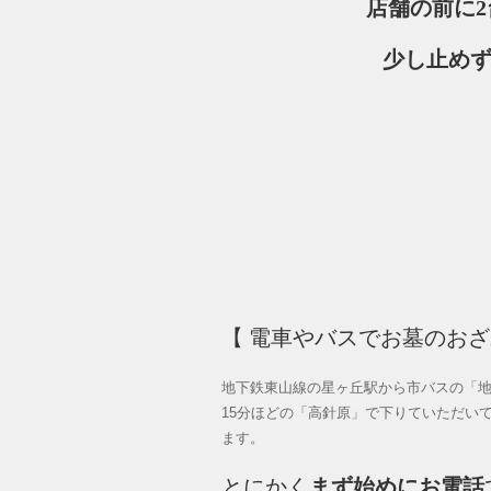
店舗の前に
少し止め
【 電車やバスでお墓のお
地下鉄東山線の星ヶ丘駅から市バスの「
15分ほどの「高針原」で下りていただい
ます。
とにかく
まず始めにお電話