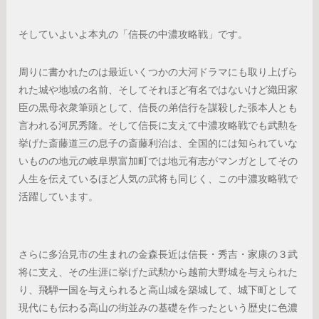
そしていよいよ本丸の「信長の中濃攻略戦」です。
周りに書かれたのは最近いくつかの大河ドラマにも取り上げら
れた城や地域の名前、そしてそれほど有名ではないけど織田家
臣の黒母衣衆筆頭として、信長の弟信行を謀殺した張本人とも
言われる河尻秀隆。そして信長に支えて中濃攻略戦でも武勲を
挙げた斎藤道三の息子の斎藤利治は、全国的には知られていな
いものの地元の岐阜県富加町では地元有志がマンガとしてその
人生を伝えているほど人気の武将も同じく、この中濃攻略戦で
活躍しています。
さらに多治見市の生まれの金森長近は信長・秀吉・家康の３武
将に支え、その生涯に挙げた武勲から越前大野城を与えられた
り、飛騨一国を与えられると高山城を築城して、城下町として
現代にも伝わる高山の街並みの基礎を作ったという歴史に色濃