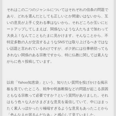
それはこの二つのジャンルについてはそれぞれの信条の問題で
あり、どれを選んだとしても正しいとか間違いはないから、互
いの意見が上手く交わる事はないから。それどころか互いにヒ
ートアップしてしまえば、関係ないような人たちまで加わって
大炎上！なんてこともたまに見かけます。そんなことから、不
特定多数の人が交流するようなSNSでは取り上げるべきではな
い話題と言われているわけですが、ボク的には仕事柄切っても
きれない関係のある宗教ですから、特に仏教に関しては素人な
がらに色々投稿しています。
以前「Yahoo知恵袋」という、知りたい質問を投げかける掲示
板を見ていたところ、戦争や民族断裂などの問題が起こる原因
ともなる宗教って必要ですか？という質問がありました。それ
はもう色々な人がさまざまな意見を返信していて、中にはまっ
たく素人っぽかったり極端すぎるような意見もあったことから
「色んな人が居るんだなあ」と感心して見ていました。