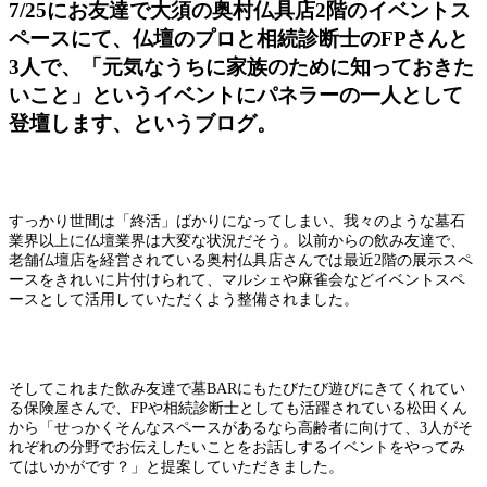
7/25にお友達で大須の奥村仏具店2階のイベントス
ペースにて、仏壇のプロと相続診断士のFPさんと
3人で、「元気なうちに家族のために知っておきた
いこと」というイベントにパネラーの一人として
登壇します、というブログ。
すっかり世間は「終活」ばかりになってしまい、我々のような墓石
業界以上に仏壇業界は大変な状況だそう。以前からの飲み友達で、
老舗仏壇店を経営されている奥村仏具店さんでは最近2階の展示スペ
ースをきれいに片付けられて、マルシェや麻雀会などイベントスペ
ースとして活用していただくよう整備されました。
そしてこれまた飲み友達で墓BARにもたびたび遊びにきてくれてい
る保険屋さんで、FPや相続診断士としても活躍されている松田くん
から「せっかくそんなスペースがあるなら高齢者に向けて、3人がそ
れぞれの分野でお伝えしたいことをお話しするイベントをやってみ
てはいかがです？」と提案していただきました。