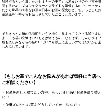
雑談するという形。ただセミナーの中でもお墓まいりのやり方を説
明するためにプロジェクターとスライドを準備するので、せっかく
だから世界の有名なお墓や日本のお墓の歴史など、ちょっとしたお
墓講座を19時からお話しさせていただこうと思います。
でもきっと大須の仏壇街という立地や、集まってくださる皆さまに
よっても場の空気はいつもとは違うものになるはず。そんなライブ
感も楽しみながらの墓BARはいつも以上に楽しいのではないかと楽
しみにしています。
【もしお墓でこんなお悩みがあれば気軽に当店へ
ご相談ください】
・お墓を新しく建てたい方や、もっと使い易いお墓を建て替え
たい
・跡継ぎのないお墓をどうしていくか、悩んでい