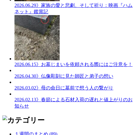
2026.06.29
》家族の愛と悲劇、そして祈り：映画『ハム
ネット』鑑賞記
2026.06.15
》お墓じまいを依頼される際にはご注意を！
2026.04.30
》仏像彫刻に見た師匠と弟子の想い
2026.03.02
》母の命日に墓前で想う人の繋がり
2026.02.13
》春節による石材入荷の遅れと値上がりのお
知らせ
１週間のまとめ (89)