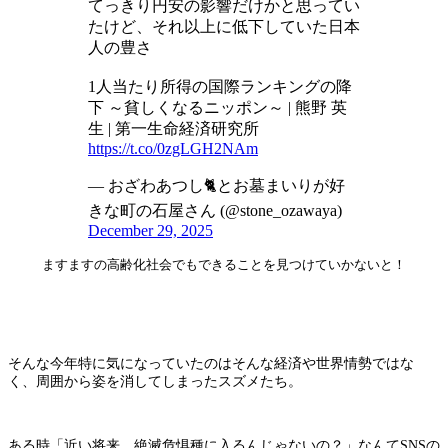
てっきり円安の影響だけかと思ってい
たけど、それ以上に低下していた日本
人の豊さ
1人当たり所得の国際ランキングの降
下 ～貧しくなるニッポン～ | 熊野 英
生 | 第一生命経済研究所
https://t.co/0zgLGH2NAm
— おざわあつし🐈とお墓まいりが好
きな町の石屋さん (@stone_ozawaya)
December 29, 2025
ますますの高齢化社会でもできることを見つけていかないと！
そんな今年特に気になっていたのはそんな経済や世界情勢ではな
く、周囲から姿を消してしまったスズメたち。
ある時「近い将来、絶滅危惧種に入るんじゃないの？」なんてSNSの