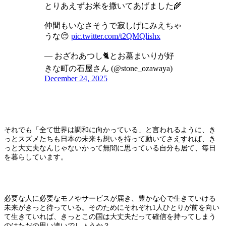
とりあえずお米を撒いてあげました🌾
仲間もいなさそうで寂しげにみえちゃ
うな😔
pic.twitter.com/t2QMQlishx
— おざわあつし🐈とお墓まいりが好
きな町の石屋さん (@stone_ozawaya)
December 24, 2025
それでも「全て世界は調和に向かっている」と言われるように、き
っとスズメたちも日本の未来も想いを持って動いてさえすれば、き
っと大丈夫なんじゃないかって無闇に思っている自分も居て、毎日
を暮らしています。
必要な人に必要なモノやサービスが届き、豊かな心で生きていける
未来がきっと待っている。そのためにそれぞれ1人ひとりが前を向い
て生きていれば、きっとこの国は大丈夫だって確信を持ってしまう
のはただの思い違いでしょうか？