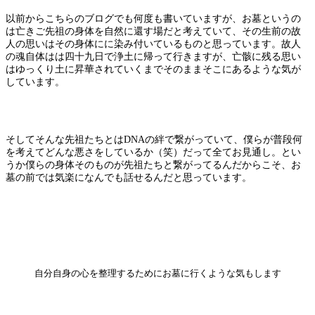
以前からこちらのブログでも何度も書いていますが、お墓というの
は亡きご先祖の身体を自然に還す場だと考えていて、その生前の故
人の思いはその身体にに染み付いているものと思っています。故人
の魂自体はは四十九日で浄土に帰って行きますが、亡骸に残る思い
はゆっくり土に昇華されていくまでそのままそこにあるような気が
しています。
そしてそんな先祖たちとはDNAの絆で繋がっていて、僕らが普段何
を考えてどんな悪さをしているか（笑）だって全てお見通し。とい
うか僕らの身体そのものが先祖たちと繋がってるんだからこそ、お
墓の前では気楽になんでも話せるんだと思っています。
自分自身の心を整理するためにお墓に行くような気もします