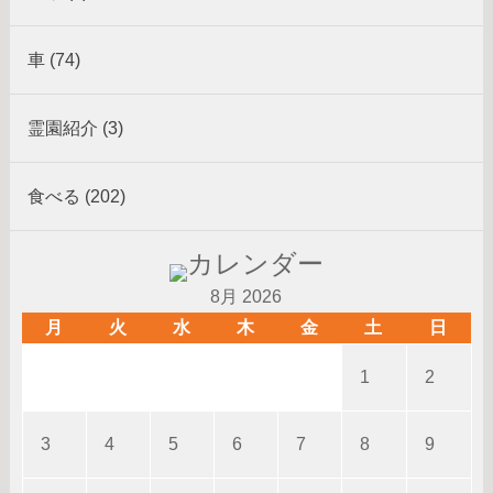
車 (74)
霊園紹介 (3)
食べる (202)
8月 2026
月
火
水
木
金
土
日
1
2
3
4
5
6
7
8
9