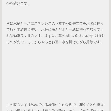
のを防げます。
次に水桶と一緒にステンレスの花立てや線香立てを水場に持っ
て行って綺麗に洗い、水桶に汲んだ水と一緒に持って帰ってく
れば効率良く進みます。まずはお墓の周囲の汚れものを片付け
るのが先で、そこからやっとお墓に水を掛けながら掃除です。
この時もまずは汚れている場所からが鉄則で、花立てとか線香
立ての周りに溜まった枯葉を取り除いてから、埃や灰汚れを水