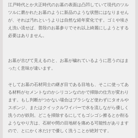
江戸時代とか大正時代のお墓の表面は凸凹していて現代のツル
ツルに磨かれたお墓のように新品のような状態にはなりません
が、それは汚れというよりは自然な経年変化です。ゴミや埃さ
え洗い流せば、普段のお墓参りでそれ以上綺麗にしようとする
必要はありません。
お墓が古びて見えるのと、お墓が穢れているように思うのはま
ったく意味が違います。
そしてお墓の石材同士の継ぎ目である目地も、そこに使ってあ
る材料がセメントなのかシリコンなのかで掃除の仕方が変わり
ます。もし判断がつかない場合はブラシなど使わずにタオルや
スポンジ、またはクイックルワイパーで水を流しながら優しく
洗うのが鉄則。どこを掃除するにしてもゴシゴシ擦るとか削る
ようなやり方は、石材や間の目地材を痛める可能性があります
ので、とにかく水だけで優しく洗うことが絶対です。