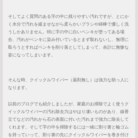
そしてよく質問のある字の中に残りやすい汚れですが、とにか
く水分で汚れを緩ませながら柔らかいブラシや綿棒で優しく洗
うしかありません。特に字の中に白いペンキが塗ってある場
合、汚れがペンキに染み付いているとまず取れないし、無理に
取ろうとすればペンキを削り落としてしまって、余計に無惨な
姿になってしまいます。
そんな時、クイックルワイパー（薬剤無し）は強力な助っ人に
なります。
以前のブログでも紹介しましたが、家庭のお掃除でよく使うク
イックルワイパーの汚れ除去力はやはり凄いものがあり、線香
立てなどの汚れから石の表面に付いた汚れまで強力に除去して
くれます。そして字の中を掃除するには一緒に割り箸と輪ゴム
を持っていって、割り箸の先にクイックルワイパーを巻き付け