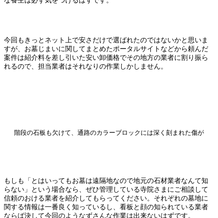
な養生は必ず気をつけるはずです。
今回もきっとネット上で安さだけで選ばれたのではないかと思いま
すが、お墓じまいに関してまとめたポータルサイトなどから頼んだ
案件は紹介料を差し引いた安い卸価格でその地方の業者に割り振ら
れるので、担当業者はそれなりの作業しかしません。
階段の石板も欠けて、通路のカラーブロックには深く刻まれた傷が
もしも「とはいってもお墓は遠隔地なので地元の石材業者なんて知
らない」という場合なら、ぜひ管理している寺院さまにご相談して
信頼のおける業者を紹介してもらってください。それぞれの墓地に
関する情報は一番良く知っているし、看板と顔の知られている業者
ならば決して今回のようなずさんな作業は出来ないはずです。