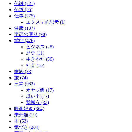
仏縁 (221)
仏道 (95)
仕事 (275)
エクスマ的思考 (1)
健康 (137)
季節の便り (90)
学び (476)
ビジネス (28)
歴史 (11)
生きかた (56)
社会 (16)
家族 (33)
旅 (74)
日常 (962)
オヤジ飯 (17)
思い出 (17)
我思う (32)
映画好き (364)
未分類 (19)
本 (53)
気づき (204)