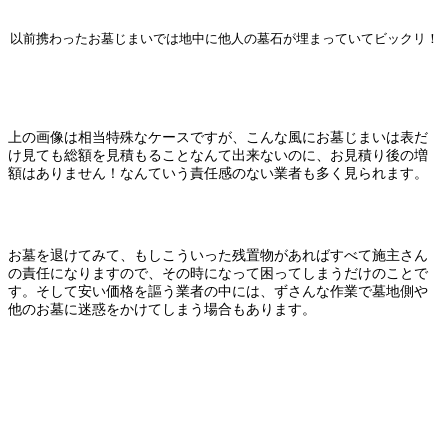
以前携わったお墓じまいでは地中に他人の墓石が埋まっていてビックリ！
上の画像は相当特殊なケースですが、こんな風にお墓じまいは表だ
け見ても総額を見積もることなんて出来ないのに、お見積り後の増
額はありません！なんていう責任感のない業者も多く見られます。
お墓を退けてみて、もしこういった残置物があればすべて施主さん
の責任になりますので、その時になって困ってしまうだけのことで
す。そして安い価格を謳う業者の中には、ずさんな作業で墓地側や
他のお墓に迷惑をかけてしまう場合もあります。